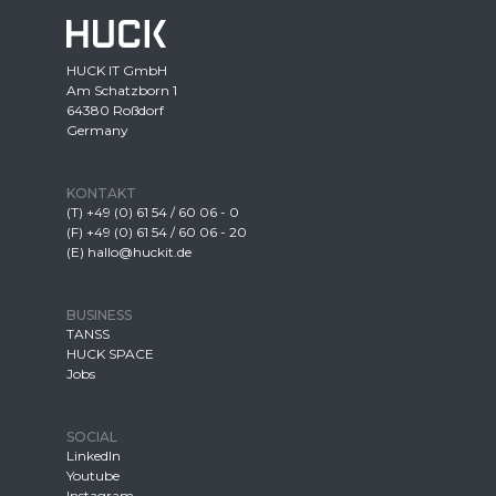
HUCK IT GmbH
Am Schatzborn 1
64380 Roßdorf
Germany
KONTAKT
(T) +49 (0) 61 54 / 60 06 - 0
(F) +49 (0) 61 54 / 60 06 - 20
(E) hallo@huckit.de
BUSINESS
TANSS
HUCK SPACE
Jobs
SOCIAL
LinkedIn
Youtube
Instagram